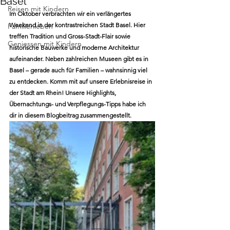
Basel
Reisen mit Kindern
Im Oktober verbrachten wir ein verlängertes 
Weekend in der kontrastreichen Stadt Basel. Hier 
Familienleben
treffen Tradition und Gross-Stadt-Flair sowie 
Geniessen mit Kindern
historische Bauwerke und moderne Architektur 
aufeinander. Neben zahlreichen Museen gibt es in 
Basel – gerade auch für Familien – wahnsinnig viel 
zu entdecken. Komm mit auf unsere Erlebnisreise in 
der Stadt am Rhein! Unsere Highlights, 
Übernachtungs- und Verpflegungs-Tipps habe ich 
dir in diesem Blogbeitrag zusammengestellt.