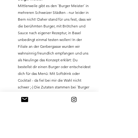
Mittlerweile gibt es den `Burger Meister` in 
mehreren Schweizer Städten - nur leider in 
Bern nicht! Daher stand für uns fest, dass wir 
die berühmten Burger, mit Brötchen und 
Sauce nach eigener Rezeptur, in Basel 
unbedingt einmal testen wollen! In der 
Filiale an der Gerbergasse wurden wir 
wahnsinnig freundlich empfangen und uns 
als Neulinge das Konzept erklärt: Du 
bestellst dir einen Burger oder entscheidest 
dich für das Menü: Mit Softdrink oder 
Cocktail - da fiel bei mir die Wahl nicht 
schwer ;-) Die Zutaten stammen bei `Burger 
Meister` fast ausschliesslich von regionalen 
oder Schweizer Lieferant:innen - so natürlich 
auch das Rindfleisch. Du kannst deinen 
Burger aber auch als vegi oder vegane 
Alternative bestellen. Und weisst du was das 
Beste ist? Auch wenn es nicht auf der Karte 
steht: Du kannst easy die Burger als Kids-