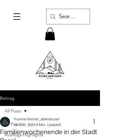
Beitrag
All Posts
Yvonne kleiner_abenteurer
All Posts
16. Okt. 2023
4 Min. Lesezeit
Familienwochenende in der Stadt
Ausflugs-Highlights