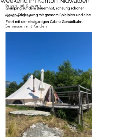
Weekend im Kanton Nidwalden
Reisen mit Kindern
Glamping auf dem Bauernhof, schaurig schöner 
Hexen-Erlebnisweg mit grossem Spielplatz und eine 
Familienleben
Fahrt mit der einzigartigen Cabrio-Gondelbahn.  
Geniessen mit Kindern