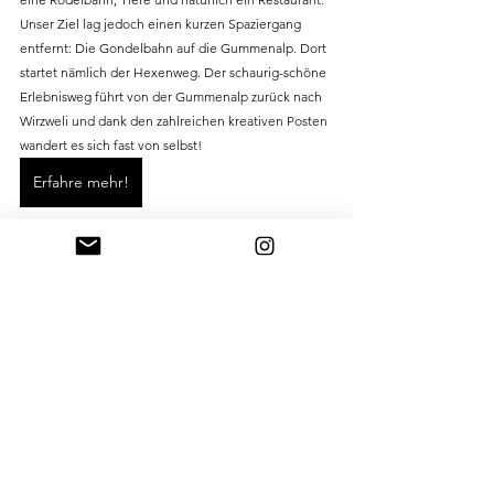
Unser Ziel lag jedoch einen kurzen Spaziergang 
entfernt: Die Gondelbahn auf die Gummenalp. Dort 
startet nämlich der Hexenweg. Der schaurig-schöne 
Erlebnisweg führt von der Gummenalp zurück nach 
Wirzweli und dank den zahlreichen kreativen Posten 
wandert es sich fast von selbst! 
Erfahre mehr!
Mit der Cabrio-Gondelbahn auf's 
Stanserhorn
Von unserem Panorama-Zelt auf dem Vorsäss Hof 
hatten wir den perfekten Blick auf das Stanserhorn. 
Daher mussten wir am letzten Tag fast einen Ausflug 
machen. Das grösste Highlight war definitiv die 
anreise: Mit der historischen Bahn ging's ab Stans 
bis zur Mittelstation und ab da mit der zweistöckigen 
Cabrio-Gondel rauf auf den Berg. Auf dem 