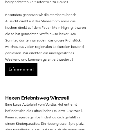
hergerichteten Zelt sofort wie zu Hause! 
Besonders genossen wir die atemberaubende 
Aussicht direkt auf das Stanserhorn sowie das 
Kochen direkt auf dem Feuer. Mein Highlight waren 
die selbst gemachten Waffeln - so lecker! Am 
Sonntag durften wir zudem das grosse Frühstück, 
welches aus vielen regionalen Leckereien bestand, 
geniessen. Wir erlebten ein unvergessliches 
Weekend und kommen garantiert wieder :-)
Erfahre mehr!
Hexen Erlebnisweg Wirzweli
Eine kurze Autofahrt vom Vorsäss Hof entfernt 
befindet sich die Luftseilbahn Dallenwil - Wirzweli. 
Kaum ausgestiegen befindest du dich gefühlt in 
einem Kinderparadies: Ein riesengrosser Spielplatz, 
eine Rodelbahn, Tiere und natürlich ein Restaurant. 