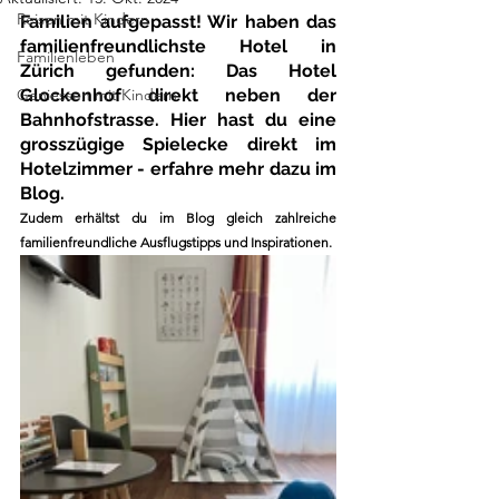
Reisen mit Kindern
Familien aufgepasst! Wir haben das 
familienfreundlichste Hotel in 
Familienleben
Zürich gefunden: Das Hotel 
Geniessen mit Kindern
Glockenhof direkt neben der 
Bahnhofstrasse. Hier hast du eine 
grosszügige Spielecke direkt im 
Hotelzimmer - erfahre mehr dazu im 
Blog.
Zudem erhältst du im Blog gleich zahlreiche 
familienfreundliche Ausflugstipps und Inspirationen. 