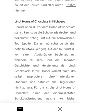
dauert der Besuch rund 60 Minuten.  
Erfahre 
hier mehr!
Lindt Home of Chocolate in Kilchberg
Bereits wenn du vor dem Home of Chocolate 
stehst, kannst du die Schokolade riechen und 
bekommst richtig Lust auf die Schokoladen-
Tour (spoiler: Danach wünschst du dir aber 
definitiv etwas Salziges). Auf der Tour wirst du 
von einem Audio-Guide begleitet, mit 
welchem du alles über die Herkunft, 
Geschichte und Herstellung der Lindt 
Schokolade lernst. Dabei kommt auch das 
selbst ausprobieren dank interaktiven 
Stationen und natürlich das Degustieren 
nicht zu kurz. Für uns ist das Lindt Home of 
Chocolate einer der eindrücklichsten 
Schokoladentouren, welche wir bisher 
mitgemacht haben. Am Schluss kannst du 
natürlich im Shop noch Schoggi für zu Hause 