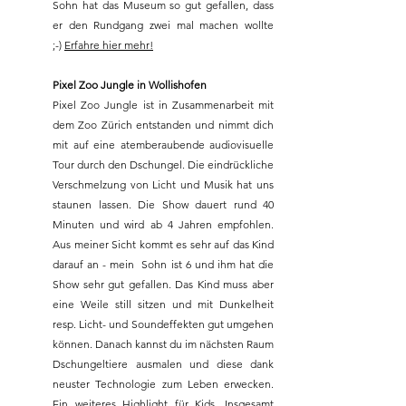
Sohn hat das Museum so gut gefallen, dass 
er den Rundgang zwei mal machen wollte 
;-) 
Erfahre hier mehr!
Pixel Zoo Jungle in Wollishofen
Pixel Zoo Jungle ist in Zusammenarbeit mit 
dem Zoo Zürich entstanden und nimmt dich 
mit auf eine atemberaubende audiovisuelle 
Tour durch den Dschungel. Die eindrückliche 
Verschmelzung von Licht und Musik hat uns 
staunen lassen. Die Show dauert rund 40 
Minuten und wird ab 4 Jahren empfohlen. 
Aus meiner Sicht kommt es sehr auf das Kind 
darauf an - mein  Sohn ist 6 und ihm hat die 
Show sehr gut gefallen. Das Kind muss aber 
eine Weile still sitzen und mit Dunkelheit 
resp. Licht- und Soundeffekten gut umgehen 
können. Danach kannst du im nächsten Raum 
Dschungeltiere ausmalen und diese dank 
neuster Technologie zum Leben erwecken. 
Ein weiteres Highlight für Kids. Insgesamt 